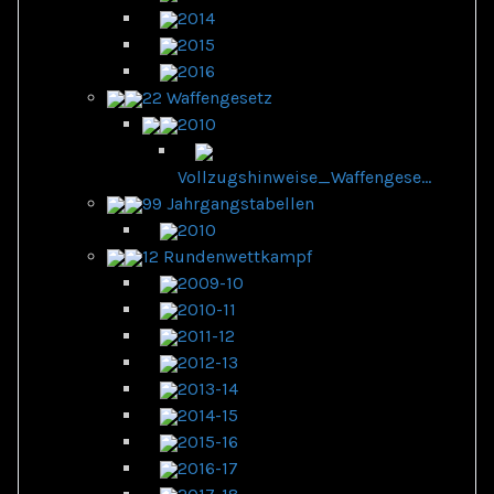
2014
2015
2016
22 Waffengesetz
2010
Vollzugshinweise_Waffengese...
99 Jahrgangstabellen
2010
12 Rundenwettkampf
2009-10
2010-11
2011-12
2012-13
2013-14
2014-15
2015-16
2016-17