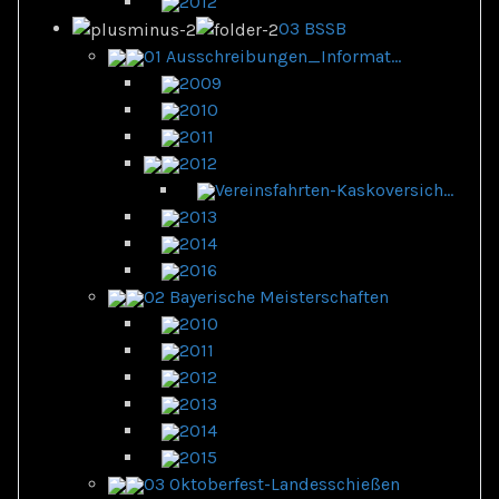
2012
03 BSSB
01 Ausschreibungen_Informat...
2009
2010
2011
2012
Vereinsfahrten-Kaskoversich...
2013
2014
2016
02 Bayerische Meisterschaften
2010
2011
2012
2013
2014
2015
03 Oktoberfest-Landesschießen