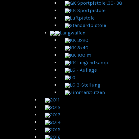
GK Sportpistole .30-.38
KK Sportpistole
Luftpistole
Standardpistole
Langwaffen
KK 3x20
KK 3x40
KK 100 m
KK Liegendkampf
LG - Auflage
LG
LG 3-Stellung
Zimmerstutzen
2011
2012
2013
2014
2015
2016